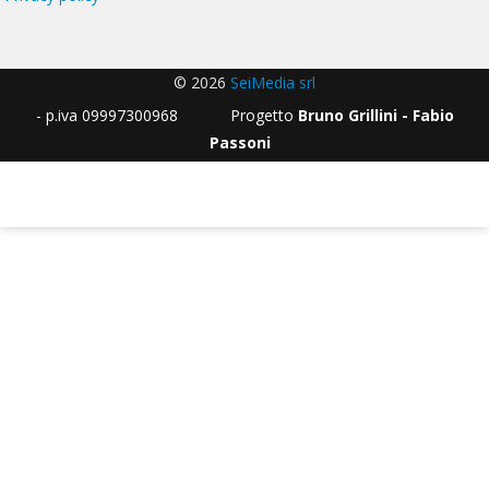
© 2026
SeiMedia srl
- p.iva 09997300968 Progetto
Bruno Grillini - Fabio
Passoni