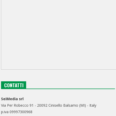
CONTATTI
SeiMedia srl
Via Per Robecco 91 - 20092 Cinisello Balsamo (MI) - Italy
p.iva 09997300968