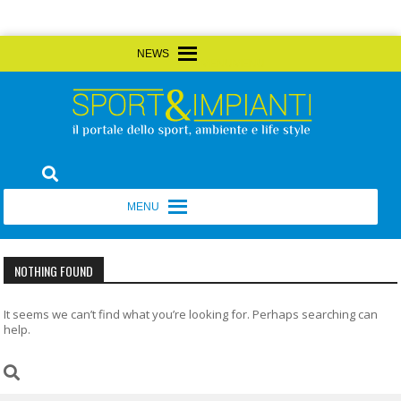
Skip
MENU
MENU
to
content
Sport&Impianti
notizie, prodotti, aziende dello sport facility
MENU
MENU
NOTHING FOUND
It seems we can’t find what you’re looking for. Perhaps searching can
help.