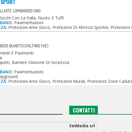
& SPORT
ALLIATE LOMBARDO (VA)
iochi Con La Palla, Nuoto E Tuffi
RBANO:
Pavimentazioni
ZZA:
Protezioni Aree Gioco, Protezioni Di Attrezzi Sportivi, Protezioni 
020 QUARTO D'ALTINO (VE)
menti E Pavimenti
a
etti, Barriere Divisorie Di Sicurezza
RBANO:
Pavimentazioni
ayground
ZZA:
Protezioni Aree Gioco, Protezioni Murali, Protezioni Zone Cadut
CONTATTI
SeiMedia srl