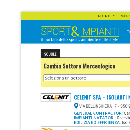
Skip
NOTIZIE
RUBRI
to
content
T
Sport&Impianti
notizie, prodotti, aziende dello sport facility
SCUOLE
Cambia Settore Merceologico
CELENIT SPA – ISOLANTI
VIA BELLINGHIERA, 17 - 350
GENERAL CONTRACTOR:
Cent
IMPIANTI NATATORI:
Rivesti
EDILIZIA ED EFFICIENZA:
Isol