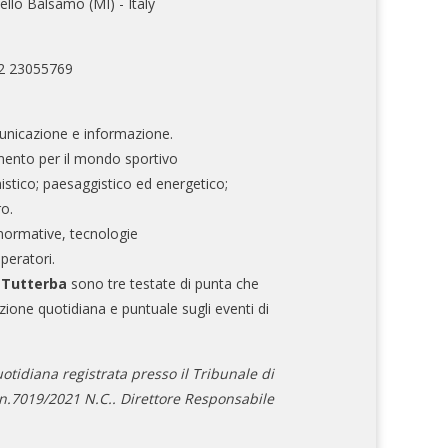
ello Balsamo (MI) - Italy
02 23055769
nicazione e informazione.
mento per il mondo sportivo
nistico; paesaggistico ed energetico;
ro.
normative, tecnologie
operatori.
e Tutterba
sono tre testate di punta che
zione quotidiana e puntuale sugli eventi di
otidiana registrata presso il Tribunale di
.7019/2021 N.C.. Direttore Responsabile