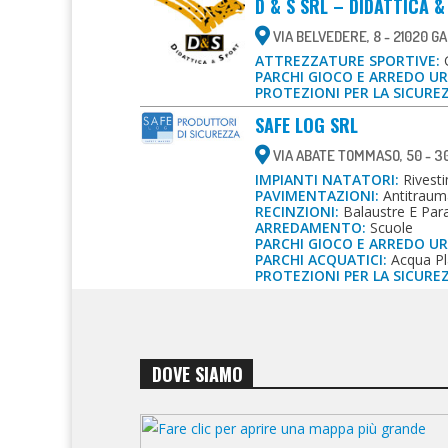
D & S SRL – DIDATTICA 
VIA BELVEDERE, 8 - 21020 G
ATTREZZATURE SPORTIVE:
G
PARCHI GIOCO E ARREDO U
PROTEZIONI PER LA SICURE
SAFE LOG SRL
VIA ABATE TOMMASO, 50 - 30
IMPIANTI NATATORI:
Rivesti
PAVIMENTAZIONI:
Antitraum
RECINZIONI:
Balaustre E Parap
ARREDAMENTO:
Scuole
PARCHI GIOCO E ARREDO U
PARCHI ACQUATICI:
Acqua Pl
PROTEZIONI PER LA SICURE
DOVE SIAMO