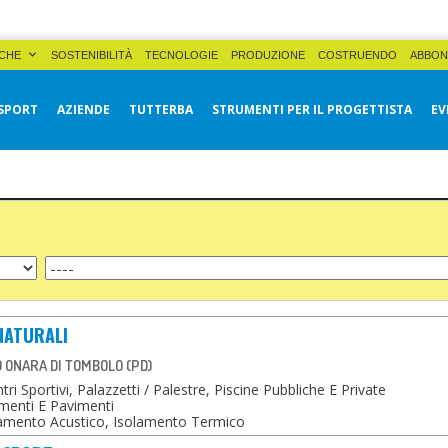
CHE
SOSTENIBILITÀ
TECNOLOGIE
PRODUZIONE
COSTRUENDO
ABBON
SPORT
AZIENDE
TUTTERBA
STRUMENTI PER IL PROGETTISTA
EV
 NATURALI
19 ONARA DI TOMBOLO (PD)
ri Sportivi, Palazzetti / Palestre, Piscine Pubbliche E Private
menti E Pavimenti
amento Acustico, Isolamento Termico