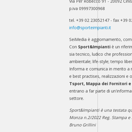
Via Per Robecco 91 - 20092 Cinis
p.iva 09997300968
tel. +39 02 23052147 - fax +39 
info@sporteimpianti.it
SeiMedia è aggiornamento, comu
Con
Sport&Impianti
è un riferi
sia tecnico, ludico che professio
ambientale; life-style; tempo libe
Informa e comunica in merito a 
e best practises, realizzazioni e 
Tsport, Mappa dei Fornitori 
entrano a far parte di un'informa
settore.
Sport&Impianti è una testata qu
Monza n.2/2022 Reg. Stampa e n
Bruno Grillini