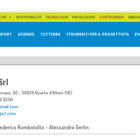
CHE
SOSTENIBILITÀ
TECNOLOGIE
PRODUZIONE
COSTRUENDO
ABBON
SPORT
AZIENDE
TUTTERBA
STRUMENTI PER IL PROGETTISTA
EV
Srl
maso, 50 - 30020 Quarto d'Altino (VE)
186 0250
gmail.com
gsrl.com
ederico Rombolotto - Alessandro Gerlin