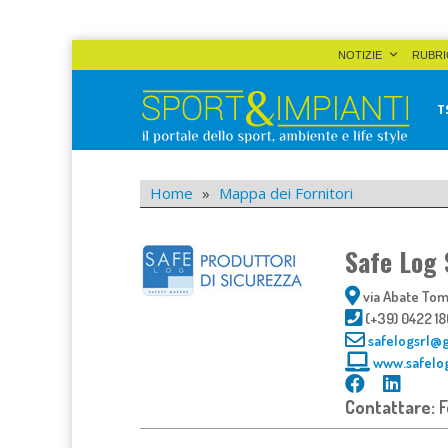
Skip
NOTIZIE
RUBRI
to
content
T
Sport&Impianti
notizie, prodotti, aziende dello sport facility
Home
»
Mappa dei Fornitori
Safe Log 
via Abate Tom
(+39) 0422 
safelogsrl@
www.safelo
Contattare:
F