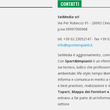
CONTATTI
SeiMedia srl
Via Per Robecco 91 - 20092 Cinis
p.iva 09997300968
tel. +39 02 23052147 - fax +39 
info@sporteimpianti.it
SeiMedia è aggiornamento, comu
Con
Sport&Impianti
è un riferi
sia tecnico, ludico che professio
ambientale; life-style; tempo libe
Informa e comunica in merito a 
e best practises, realizzazioni e 
Tsport, Mappa dei Fornitori 
entrano a far parte di un'informa
settore.