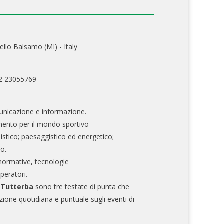
ello Balsamo (MI) - Italy
02 23055769
nicazione e informazione.
mento per il mondo sportivo
nistico; paesaggistico ed energetico;
ro.
normative, tecnologie
operatori.
e Tutterba
sono tre testate di punta che
zione quotidiana e puntuale sugli eventi di