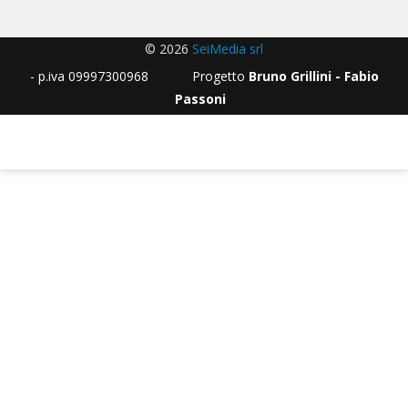
© 2026
SeiMedia srl
- p.iva 09997300968 Progetto
Bruno Grillini - Fabio
Passoni