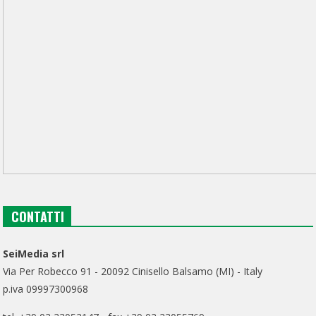
CONTATTI
SeiMedia srl
Via Per Robecco 91 - 20092 Cinisello Balsamo (MI) - Italy
p.iva 09997300968