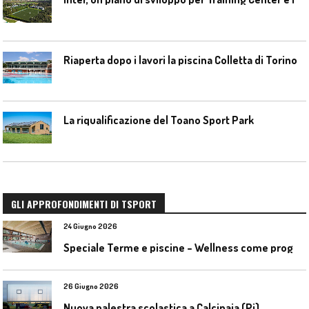
Riaperta dopo i lavori la piscina Colletta di Torino
La riqualificazione del Toano Sport Park
GLI APPROFONDIMENTI DI TSPORT
24 Giugno 2026
S
peciale Terme e piscine – Wellness come progetto contemporaneo
26 Giugno 2026
Nuova palestra scolastica a Calcinaia (Pi)