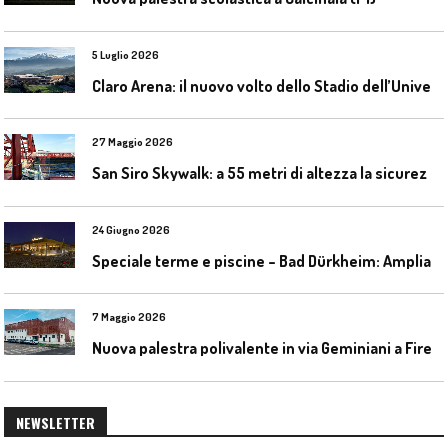
5 Luglio 2026
C
laro Arena: il nuovo volto dello Stadio dell’Universidad Católica
27 Maggio 2026
S
an Siro Skywalk: a 55 metri di altezza la sicurezza diventa parte dell’esperienza
24 Giugno 2026
S
peciale terme e piscine – Bad Dürkheim: Ampliamento del parco acquatico Salinarium con un’area termale
7 Maggio 2026
N
uova palestra polivalente in via Geminiani a Firenze
NEWSLETTER