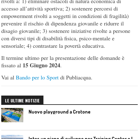
rivolti a: 1) eliminare ostacoli di natura economica di
accesso all’attività sportiva; 2) sostenere percorsi di
empowerment rivolti a soggetti in condizioni di fragilità)
prevenire il rischio di dipendenza giovanile e ridurre il
disagio giovanile; 3) sostenere iniziative rivolte a persone
con diversi tipi di disabilità fisica, psico-mentale e
sensoriale; 4) contrastare la povertà educativa.
Il termine ultimo per la presentazione delle domande è
15 Giugno 2024
fissato al
.
Vai al
Bando per lo Sport
di Publiacqua.
LE ULTIME NOTIZIE
Nuovo playground a Crotone
I
nter, un piano di sviluppo per Training Center e Interello