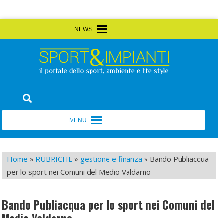
Skip
MENU
MENU
to
content
Sport&Impianti
notizie, prodotti, aziende dello sport facility
MENU
MENU
Home
»
RUBRICHE
»
gestione e finanza
»
Bando Publiacqua
per lo sport nei Comuni del Medio Valdarno
Bando Publiacqua per lo sport nei Comuni del