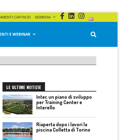
AMENTI CARTACEI
SEIMEDIA
ENTI E WEBINAR
LE ULTIME NOTIZIE
Inter, un piano di sviluppo
per Training Center e
Interello
Riaperta dopo i lavori la
piscina Colletta di Torino