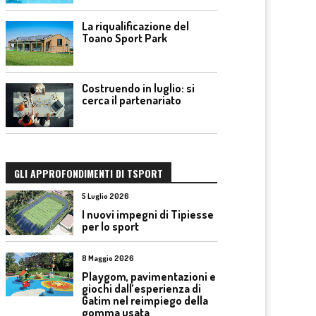
La riqualificazione del
Toano Sport Park
Costruendo in luglio: si
cerca il partenariato
GLI APPROFONDIMENTI DI TSPORT
5 Luglio 2026
I nuovi impegni di Tipiesse
per lo sport
8 Maggio 2026
Playgom, pavimentazioni e
giochi dall’esperienza di
Gatim nel reimpiego della
gomma usata