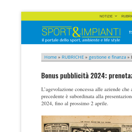
Skip
NOTIZIE
RUBRI
to
content
T
Sport&Impianti
notizie, prodotti, aziende dello sport facility
Home
»
RUBRICHE
»
gestione e finanza
»
Bonus pubblicità 2024: prenotazi
L’agevolazione concessa alle aziende che a
precedente è subordinata alla presentazion
2024, fino al prossimo 2 aprile.