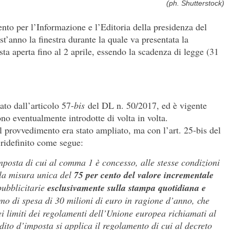
(ph. Shutterstock)
ento per l’Informazione e l’Editoria della presidenza del
t’anno la finestra durante la quale va presentata la
ta aperta fino al 2 aprile, essendo la scadenza di legge (31
ato dall’articolo 57-
bis
del DL n. 50/2017, ed è vigente
o eventualmente introdotte di volta in volta.
 provvedimento era stato ampliato, ma con l’art. 25-bis del
 ridefinito come segue:
mposta di cui al comma 1 è concesso, alle stesse condizioni
lla misura unica del
75 per cento del valore incrementale
pubblicitarie
esclusivamente sulla stampa quotidiana e
mo di spesa di 30 milioni di euro in ragione d’anno, che
nei limiti dei regolamenti dell’Unione europea richiamati al
dito d’imposta si applica il regolamento di cui al decreto