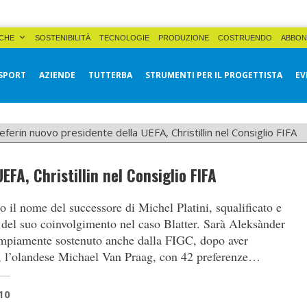
CHE
SOSTENIBILITÀ
TECNOLOGIE
PRODUZIONE
COSTRUENDO
ABBON
SPORT
AZIENDE
TUTTERBA
STRUMENTI PER IL PROGETTISTA
EV
eferin nuovo presidente della UEFA, Christillin nel Consiglio FIFA
FA, Christillin nel Consiglio FIFA
 il nome del successore di Michel Platini, squalificato e
del suo coinvolgimento nel caso Blatter. Sarà Aleksànder
ampiamente sostenuto anche dalla FIGC, dopo aver
o, l’olandese Michael Van Praag, con 42 preferenze…
10