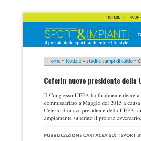
Skip
NOTIZIE
RUBRI
to
content
T
Sport&Impianti
notizie, prodotti, aziende dello sport facility
Home
»
Notizie
»
stadi e campi di calcio
»
C
Ceferin nuovo presidente della UE
Il Congresso UEFA ha finalmente decretato
commissariato a Maggio del 2015 a causa 
Ceferin il nuovo presidente della UEFA, 
ampiamente superato il proprio avversari
PUBBLICAZIONE CARTACEA SU: TSPORT 3