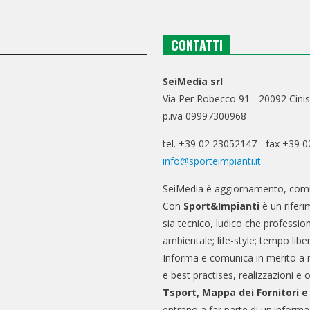
CONTATTI
SeiMedia srl
Via Per Robecco 91 - 20092 Cinis
p.iva 09997300968
tel. +39 02 23052147 - fax +39 
info@sporteimpianti.it
SeiMedia è aggiornamento, comu
Con
Sport&Impianti
è un riferi
sia tecnico, ludico che professio
ambientale; life-style; tempo libe
Informa e comunica in merito a 
e best practises, realizzazioni e 
Tsport, Mappa dei Fornitori 
entrano a far parte di un'informa