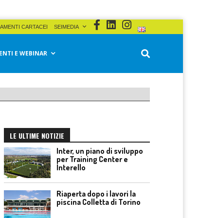
AMENTI CARTACEI
SEIMEDIA
ENTI E WEBINAR
LE ULTIME NOTIZIE
Inter, un piano di sviluppo
per Training Center e
Interello
Riaperta dopo i lavori la
piscina Colletta di Torino