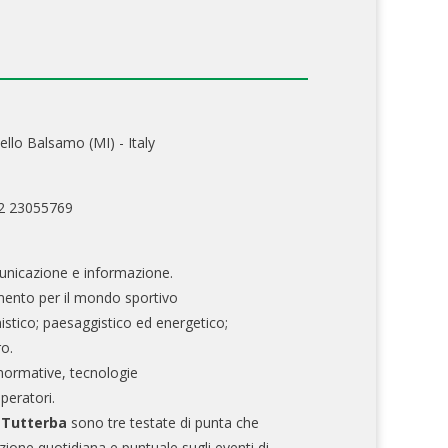
ello Balsamo (MI) - Italy
02 23055769
nicazione e informazione.
mento per il mondo sportivo
nistico; paesaggistico ed energetico;
ro.
normative, tecnologie
operatori.
e Tutterba
sono tre testate di punta che
zione quotidiana e puntuale sugli eventi di