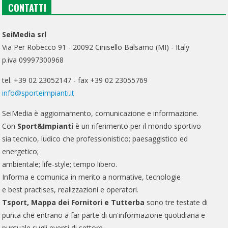
CONTATTI
SeiMedia srl
Via Per Robecco 91 - 20092 Cinisello Balsamo (MI) - Italy
p.iva 09997300968
tel. +39 02 23052147 - fax +39 02 23055769
info@sporteimpianti.it
SeiMedia è aggiornamento, comunicazione e informazione.
Con
Sport&Impianti
è un riferimento per il mondo sportivo
sia tecnico, ludico che professionistico; paesaggistico ed
energetico;
ambientale; life-style; tempo libero.
Informa e comunica in merito a normative, tecnologie
e best practises, realizzazioni e operatori.
Tsport, Mappa dei Fornitori e Tutterba
sono tre testate di
punta che entrano a far parte di un'informazione quotidiana e
puntuale sugli eventi di settore.