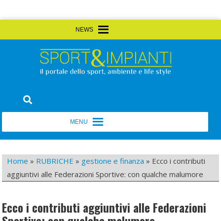
Skip
MENU
MENU
to
content
Sport&Impianti
notizie, prodotti, aziende dello sport facility
MENU
MENU
Home
»
RUBRICHE
»
gestione e finanza
»
Ecco i contributi
aggiuntivi alle Federazioni Sportive: con qualche malumore
Ecco i contributi aggiuntivi alle Federazioni