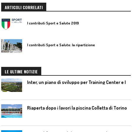
ARTICOLI CORRELATI
I contributi Sport e Salute 2019
I contributi Sport e Salute: la ripartizione
LE ULTIME NOTIZIE
I
nter, un piano di sviluppo per Training Center e Interello
Riaperta dopo i lavori la piscina Colletta di Torino