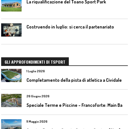
La riqualificazione del Toano Sport Park
Costruendo in luglio: si cerca il partenariato
GLI APPROFONDIMENTI DI TSPORT
1 Luglio 2026
C
ompletamento della pista di atletica a Cividale del Friuli (Ud)
26 Giugno 2026
S
peciale Terme e Piscine – Francoforte: Main Bad Bornheim
11 Maggio 2026