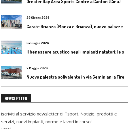
Greater Bay Area Sports Centre a Canton (Cina)
29 Giugno 2026
C
arate Brianza (Monza e Brianza), nuovo palazzetto dello sport
24 Giugno 2026
I
l benessere acustico negli impianti natatori: le soluzioni Celenit
7 Maggio 2026
N
uova palestra polivalente in via Geminiani a Firenze
NEWSLETTER
iscriviti al servizio newsletter di Tsport. Notizie, prodotti e
servizi, nuovi impianti, norme e lavori in corso!