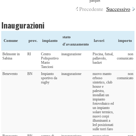
parquet
Precedente
Successivo
Inaugurazioni
stato
Comune
prov.
impianto
lavori
importo
d'avanzamento
Belmonte in
RI
Centro
inaugurazione
Piscina, futsal,
non
Sabina
Polisportivo
pallavolo,
comunicato
Mario
basket
Tancioni
Benevento
BN
Impianto
inaugurazione
nuovo manto
non
sportivo da
erboso
comunicato
rugby
sintetico, club
house e
palestra,
installati un
impianto
fotovoltaico ed
un impianto
solare termico,
nuovi corpi
illuminanti a
led posizionati
sulle torri faro
Benevento
BN
campo di
inaugurazione
nuove piste
non