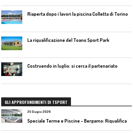
Riaperta dopo i lavori la piscina Colletta di Torino
La riqualificazione del Toano Sport Park
Costruendo in luglio: si cerca il partenariato
GLI APPROFONDIMENTI DI TSPORT
25 Giugno 2026
S
peciale Terme e Piscine – Bergamo: Riqualificazione delle piscine Italcementi