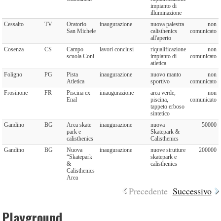
impianto di
illuminazione
Cessalto
TV
Oratorio
inaugurazione
nuova palestra
non
San Michele
calisthenics
comunicato
all'aperto
Cosenza
CS
Campo
lavori conclusi
riqualificazione
non
scuola Coni
impianto di
comunicato
atletica
Foligno
PG
Pista
inaugurazione
nuovo manto
non
Atletica
sportivo
comunicato
Frosinone
FR
Piscina ex
iniaugurazione
area verde,
non
Enal
piscina,
comunicato
tappeto erboso
sintetico
Gandino
BG
Area skate
inaugurazione
nuova
50000
park e
Skatepark &
calisthenics
Calisthenics
Gandino
BG
Nuova
inaugurazione
nuove strutture
200000
“Skatepark
skatepark e
&
calisthenics
Calisthenics
Area
Precedente
Successivo
Playground