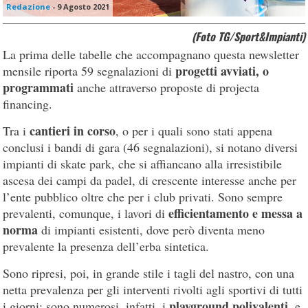
Redazione
-
9 Agosto 2021
(Foto TG/Sport&Impianti)
La prima delle tabelle che accompagnano questa newsletter
progetti avviati, o
mensile riporta 59 segnalazioni di
programmati
anche attraverso proposte di projecta
financing.
cantieri in corso
Tra i
, o per i quali sono stati appena
conclusi i bandi di gara (46 segnalazioni), si notano diversi
impianti di skate park, che si affiancano alla irresistibile
ascesa dei campi da padel, di crescente interesse anche per
l’ente pubblico oltre che per i club privati. Sono sempre
efficientamento e messa a
prevalenti, comunque, i lavori di
norma
di impianti esistenti, dove però diventa meno
prevalente la presenza dell’erba sintetica.
Sono ripresi, poi, in grande stile i tagli del nastro, con una
netta prevalenza per gli interventi rivolti agli sportivi di tutti
playground polivalenti,
i giorni: sono numerosi, infatti, i
e