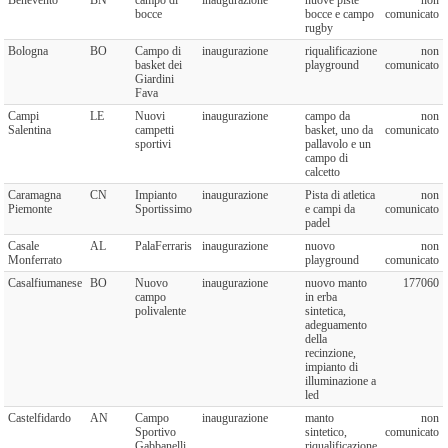
bocce
bocce e campo
comunicato
rugby
Bologna
BO
Campo di
inaugurazione
riqualificazione
non
basket dei
playground
comunicato
Giardini
Fava
Campi
LE
Nuovi
inaugurazione
campo da
non
Salentina
campetti
basket, uno da
comunicato
sportivi
pallavolo e un
campo di
calcetto
Caramagna
CN
Impianto
inaugurazione
Pista di atletica
non
Piemonte
Sportissimo
e campi da
comunicato
padel
Casale
AL
PalaFerraris
inaugurazione
nuovo
non
Monferrato
playground
comunicato
Casalfiumanese
BO
Nuovo
inaugurazione
nuovo manto
177060
campo
in erba
polivalente
sintetica,
adeguamento
della
recinzione,
impianto di
illuminazione a
led
Castelfidardo
AN
Campo
inaugurazione
manto
non
Sportivo
sintetico,
comunicato
Gabbanelli
riqualificazione