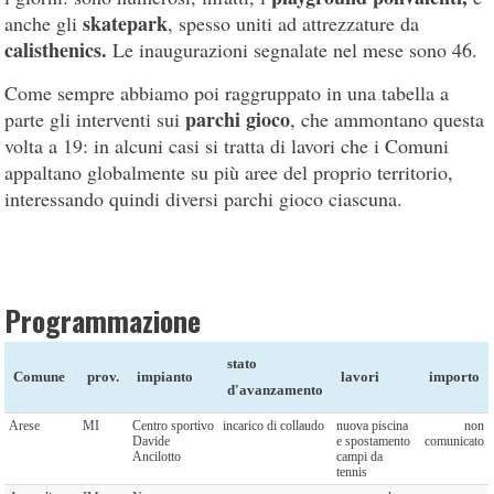
skatepark
anche gli
, spesso uniti ad attrezzature da
calisthenics.
Le inaugurazioni segnalate nel mese sono 46.
Come sempre abbiamo poi raggruppato in una tabella a
parchi gioco
parte gli interventi sui
, che ammontano questa
volta a 19: in alcuni casi si tratta di lavori che i Comuni
appaltano globalmente su più aree del proprio territorio,
interessando quindi diversi parchi gioco ciascuna.
Programmazione
stato
Comune
prov.
impianto
lavori
importo
d'avanzamento
Arese
MI
Centro sportivo
incarico di collaudo
nuova piscina
non
Davide
e spostamento
comunicato
Ancilotto
campi da
tennis