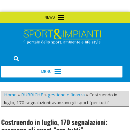
Skip
MENU
MENU
to
content
Sport&Impianti
notizie, prodotti, aziende dello sport facility
MENU
MENU
Home
»
RUBRICHE
»
gestione e finanza
»
Costruendo in
luglio, 170 segnalazioni: avanzano gli sport “per tutti”
Costruendo in luglio, 170 segnalazioni: