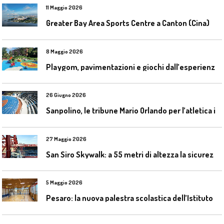
11 Maggio 2026
Greater Bay Area Sports Centre a Canton (Cina)
8 Maggio 2026
P
laygom, pavimentazioni e giochi dall’esperienza di Gatim nel reimpiego della gomma usata
26 Giugno 2026
S
anpolino, le tribune Mario Orlando per l’atletica indoor
27 Maggio 2026
S
an Siro Skywalk: a 55 metri di altezza la sicurezza diventa parte dell’esperienza
5 Maggio 2026
P
esaro: la nuova palestra scolastica dell’Istituto Comprensivo Olivieri