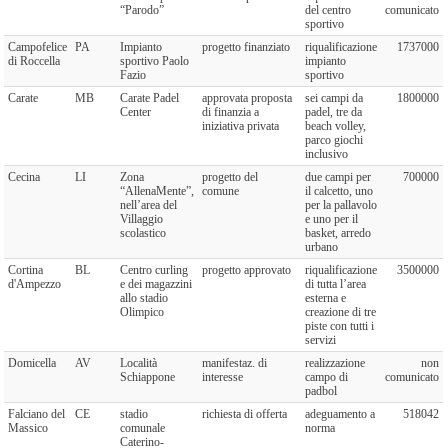
“Parodo”
del centro
comunicato
sportivo
Campofelice
PA
Impianto
progetto finanziato
riqualificazione
1737000
di Roccella
sportivo Paolo
impianto
Fazio
sportivo
Carate
MB
Carate Padel
approvata proposta
sei campi da
1800000
Center
di finanzia a
padel, tre da
iniziativa privata
beach volley,
parco giochi
inclusivo
Cecina
LI
Zona
progetto del
due campi per
700000
“AllenaMente”,
comune
il calcetto, uno
nell’area del
per la pallavolo
Villaggio
e uno per il
scolastico
basket, arredo
urbano
Cortina
BL
Centro curling
progetto approvato
riqualificazione
3500000
d'Ampezzo
e dei magazzini
di tutta l’area
allo stadio
esterna e
Olimpico
creazione di tre
piste con tutti i
servizi
Domicella
AV
Località
manifestaz. di
realizzazione
non
Schiappone
interesse
campo di
comunicato
padbol
Falciano del
CE
stadio
richiesta di offerta
adeguamento a
518042
Massico
comunale
norma
Caterino-