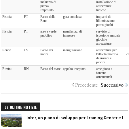
inclusivo di
installazione di
piazza
attrezzature
Impastato
ludiche
Pistoia
PT
Parco della
gara conclusa
impianti di
Rana
lilluminazione
parco giochi
Pistoia
PT
aree a verde
manifestaz. di
servizio di
pubblico
interesse
ispezione annuale
giochi e
attrezzature
Rende
CS
Parco dei
inaugurazione
attrezzature per
nonni
l'attività motoria
c
di anziani e
piccini
Rimini
RN
Parco del mare
appalto integrato
aree gioco e
fontane
ornamentali
Precedente
Successivo
LE ULTIME NOTIZIE
I
nter, un piano di sviluppo per Training Center e Interello