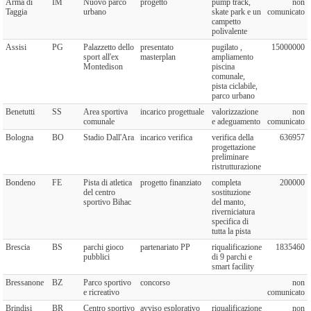
Arma di
IM
Nuovo parco
progetto
pump track,
non
Taggia
urbano
skate park e un
comunicato
campetto
polivalente
Assisi
PG
Palazzetto dello
presentato
pugilato ,
15000000
sport all'ex
masterplan
ampliamento
Montedison
piscina
comunale,
pista ciclabile,
parco urbano
Benetutti
SS
Area sportiva
incarico progettuale
valorizzazione
non
comunale
e adeguamento
comunicato
Bologna
BO
Stadio Dall'Ara
incarico verifica
verifica della
636957
progettazione
preliminare
ristrutturazione
Bondeno
FE
Pista di atletica
progetto finanziato
completa
200000
del centro
sostituzione
sportivo Bihac
del manto,
riverniciatura
specifica di
tutta la pista
Brescia
BS
parchi gioco
partenariato PP
riqualificazione
1835460
pubblici
di 9 parchi e
smart facility
Bressanone
BZ
Parco sportivo
concorso
non
e ricreativo
comunicato
Brindisi
BR
Centro sportivo
avviso esplorativo
riqualificazione
non