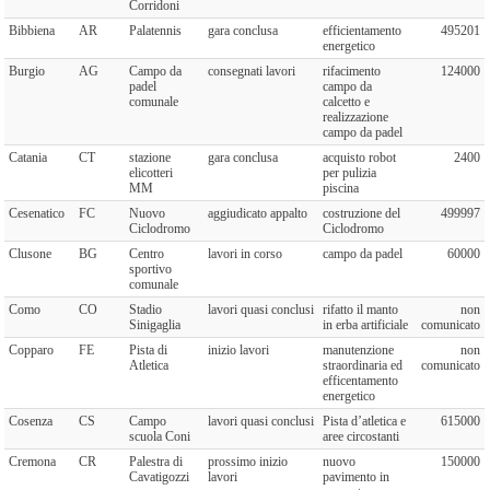
Corridoni
Bibbiena
AR
Palatennis
gara conclusa
efficientamento
495201
energetico
Burgio
AG
Campo da
consegnati lavori
rifacimento
124000
padel
campo da
comunale
calcetto e
realizzazione
campo da padel
Catania
CT
stazione
gara conclusa
acquisto robot
2400
elicotteri
per pulizia
MM
piscina
Cesenatico
FC
Nuovo
aggiudicato appalto
costruzione del
499997
Ciclodromo
Ciclodromo
Clusone
BG
Centro
lavori in corso
campo da padel
60000
sportivo
comunale
Como
CO
Stadio
lavori quasi conclusi
rifatto il manto
non
Sinigaglia
in erba artificiale
comunicato
Copparo
FE
Pista di
inizio lavori
manutenzione
non
Atletica
straordinaria ed
comunicato
efficentamento
energetico
Cosenza
CS
Campo
lavori quasi conclusi
Pista d’atletica e
615000
scuola Coni
aree circostanti
Cremona
CR
Palestra di
prossimo inizio
nuovo
150000
Cavatigozzi
lavori
pavimento in