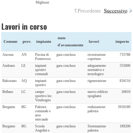
Migliozzi
Precedente
Successivo
Lavori in corso
stato
Comune
prov.
impianto
lavori
importo
d'avanzamento
Ancona
AN
Piscina di
gara conclusa
ricostruzione
735788
Ponterosso
copertura
Andrano
LE
impianti
gara conclusa
adeguamento
555000
sprotivi
normativo e
comunali
tecnologico
Balsorano
AQ
impianti
gara conclusa
rigenerazione
834116
sportivi
Bellano
LC
campo
gara conclusa
nuovo edificio
26810
sportivo loc.
spogliatoi
Vendrogno
Bergamo
BG
Palestra
gara conclusa
realizzazione
5918189
comunale e
palestra
area
mercatale
Bergamo
BG
Scuola
gara conclusa
Sistemazione
189200
Angelini e
palestra