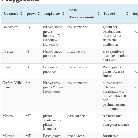
stato
Comune
prov.
impianto
lavori
im
d'avanzamento
Bolognetta
PA
Nuovo parco
inaugurazione
giochi per
giochi
bambini con
c
inclusivo “G.
disabilità sia
Falcone – P.
fisica che
Borsellino”
intellettiva
Firenze
FI
Nuovo parco
inizio lavori
aree sportive e
pubblico
spazi per bambini
e anziani
Frisa
CH
Ecoparco
inaugurazione
Parco giochi
pubblico
inclusivo, area
c
fitness
Giffoni Valle
SA
Nuova area
inaugurazione
nuovo arredo
Piana
giochi “Parco
urbano e
c
Hollywood”
installazione di
nuove attrazioni
con
pavimentazione
anti-trauma
Matera
MT
piazza
gara conclusa
realizzazione
Visitazione e
parco
piazza
intergenerazionale
Matteotti
Milazzo
ME
Parco giochi
inizio lavori
fornitura e