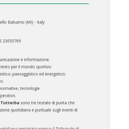
ello Balsamo (MI) - Italy
02 23055769
nicazione e informazione.
mento per il mondo sportivo
nistico; paesaggistico ed energetico;
ro.
normative, tecnologie
operatori.
e Tutterba
sono tre testate di punta che
zione quotidiana e puntuale sugli eventi di
otidiana registrata presso il Tribunale di