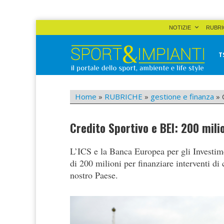
Skip
NOTIZIE
RUBRI
to
content
T
Sport&Impianti
notizie, prodotti, aziende dello sport facility
Home
»
RUBRICHE
»
gestione e finanza
»
Credito Sportivo e BEI: 200 milio
L’ICS e la Banca Europea per gli Investim
di 200 milioni per finanziare interventi di 
nostro Paese.