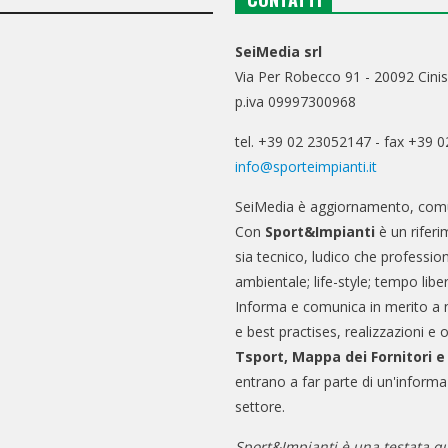
SeiMedia srl
Via Per Robecco 91 - 20092 Cinis
p.iva 09997300968
tel. +39 02 23052147 - fax +39 
info@sporteimpianti.it
SeiMedia è aggiornamento, comu
Con
Sport&Impianti
è un riferi
sia tecnico, ludico che professio
ambientale; life-style; tempo libe
Informa e comunica in merito a 
e best practises, realizzazioni e 
Tsport, Mappa dei Fornitori 
entrano a far parte di un'informa
settore.
Sport&Impianti è una testata qu