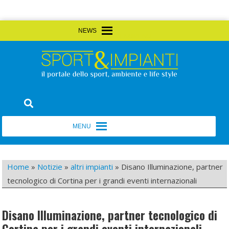
Skip
MENU
MENU
to
content
Sport&Impianti
notizie, prodotti, aziende dello sport facility
MENU
MENU
Home
»
Notizie
»
altri impianti
»
Disano Illuminazione, partner
tecnologico di Cortina per i grandi eventi internazionali
Disano Illuminazione, partner tecnologico di