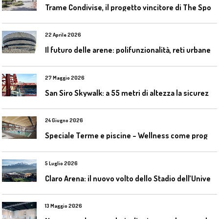
T
rame Condivise, il progetto vincitore di The Sport District per Codroipo
22 Aprile 2026
I
l futuro delle arene: polifunzionalità, reti urbane e competizione globale
27 Maggio 2026
S
an Siro Skywalk: a 55 metri di altezza la sicurezza diventa parte dell’esperienza
24 Giugno 2026
S
peciale Terme e piscine – Wellness come progetto contemporaneo
5 Luglio 2026
C
laro Arena: il nuovo volto dello Stadio dell’Universidad Católica
13 Maggio 2026