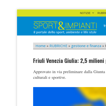
Skip
NOTIZIE
RUBRI
to
content
T
Sport&Impianti
notizie, prodotti, aziende dello sport facility
Home
»
RUBRICHE
»
gestione e finanza
»
Friuli Venezia Giulia: 2,5 milioni
Approvato in via preliminare dalla Giunta u
culturali e sportive.