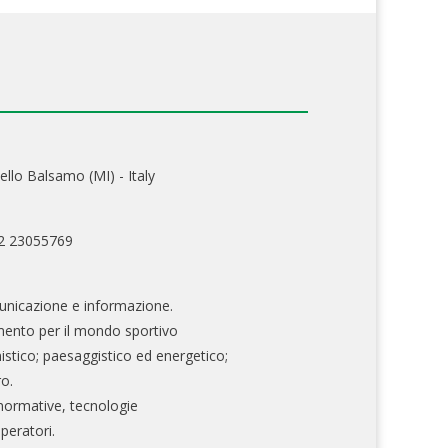
ello Balsamo (MI) - Italy
02 23055769
nicazione e informazione.
mento per il mondo sportivo
nistico; paesaggistico ed energetico;
ro.
normative, tecnologie
operatori.