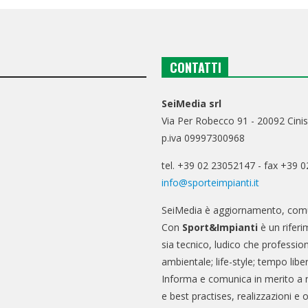
CONTATTI
SeiMedia srl
Via Per Robecco 91 - 20092 Cinis
p.iva 09997300968
tel. +39 02 23052147 - fax +39 
info@sporteimpianti.it
SeiMedia è aggiornamento, comu
Con
Sport&Impianti
è un riferi
sia tecnico, ludico che professio
ambientale; life-style; tempo libe
Informa e comunica in merito a 
e best practises, realizzazioni e 