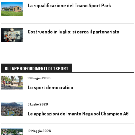
La riqualificazione del Toano Sport Park
Costruendo in luglio: si cerca il partenariato
GLI APPROFONDIMENTI DI TSPORT
18 Giugno 2026
Lo sport democratico
3 Luglio 2026
L
e applicazioni del manto Regupol Champion AG 4.0 negli impianti di atletica leggera
12 Maggio 2026