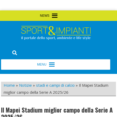
Skip
MENU
MENU
to
content
Sport&Impianti
notizie, prodotti, aziende dello sport facility
MENU
MENU
Home
»
Notizie
»
stadi e campi di calcio
»
Il Mapei Stadium
miglior campo della Serie A 2025/26
Il Mapei Stadium miglior campo della Serie A