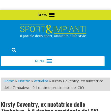
Skip
MENU
MENU
to
content
Sport&Impianti
notizie, prodotti, aziende dello sport facility
MENU
MENU
Home
»
Notizie
»
attualità
»
Kirsty Coventry, ex nuotatrice
dello Zimbabwe, è il decimo presidente del CIO
Kirsty Coventry, ex nuotatrice dello