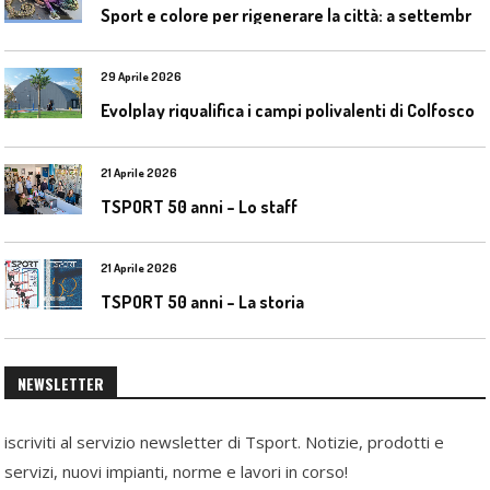
S
port e colore per rigenerare la città: a settembre il convegno COLORI URBANI al Mapei Stadium
29 Aprile 2026
Evolplay riqualifica i campi polivalenti di Colfosco
21 Aprile 2026
TSPORT 50 anni – Lo staff
21 Aprile 2026
TSPORT 50 anni – La storia
NEWSLETTER
iscriviti al servizio newsletter di Tsport. Notizie, prodotti e
servizi, nuovi impianti, norme e lavori in corso!