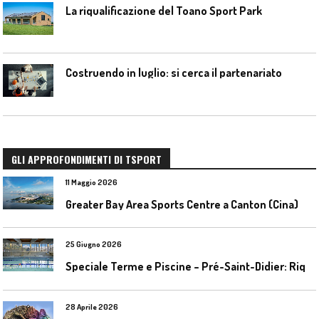
La riqualificazione del Toano Sport Park
Costruendo in luglio: si cerca il partenariato
GLI APPROFONDIMENTI DI TSPORT
11 Maggio 2026
Greater Bay Area Sports Centre a Canton (Cina)
25 Giugno 2026
S
peciale Terme e Piscine – Pré-Saint-Didier: Riqualificazione della piscina coperta
28 Aprile 2026