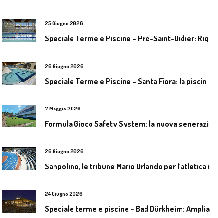
25 Giugno 2026
S
peciale Terme e Piscine – Pré-Saint-Didier: Riqualificazione della piscina coperta
26 Giugno 2026
S
peciale Terme e Piscine – Santa Fiora: la piscina geotermica dell’Amiata
7 Maggio 2026
F
ormula Gioco Safety System: la nuova generazione di pavimentazioni antitrauma
26 Giugno 2026
S
anpolino, le tribune Mario Orlando per l’atletica indoor
24 Giugno 2026
S
peciale terme e piscine – Bad Dürkheim: Ampliamento del parco acquatico Salinarium con un’area termale