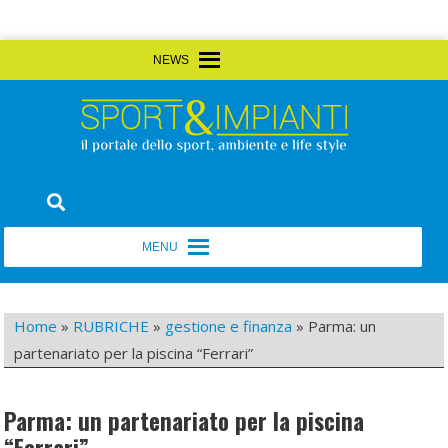
Skip
MENU
MENU
to
content
Sport&Impianti
notizie, prodotti, aziende dello sport facility
MENU
MENU
Home
»
RUBRICHE
»
gestione e finanza
»
Parma: un
partenariato per la piscina “Ferrari”
Parma: un partenariato per la piscina