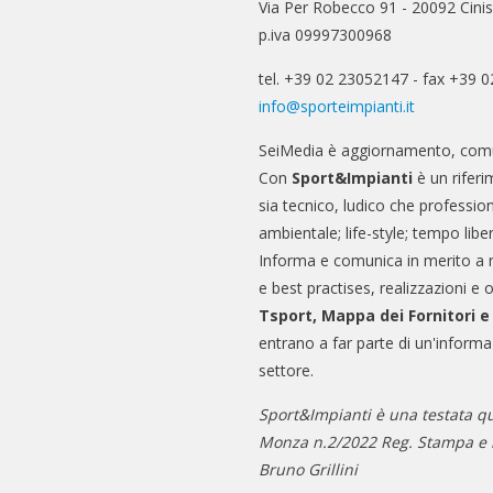
Via Per Robecco 91 - 20092 Cinis
p.iva 09997300968
tel. +39 02 23052147 - fax +39 
info@sporteimpianti.it
SeiMedia è aggiornamento, comu
Con
Sport&Impianti
è un riferi
sia tecnico, ludico che professio
ambientale; life-style; tempo libe
Informa e comunica in merito a 
e best practises, realizzazioni e 
Tsport, Mappa dei Fornitori 
entrano a far parte di un'informa
settore.
Sport&Impianti è una testata qu
Monza n.2/2022 Reg. Stampa e n
Bruno Grillini