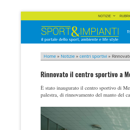
Skip
NOTIZIE
RUBRI
to
content
T
Sport&Impianti
notizie, prodotti, aziende dello sport facility
Home
»
Notizie
»
centri sportivi
»
Rinnovat
Rinnovato il centro sportivo a 
È stato inaugurato il centro sportivo di M
palestra, di rinnovamento del manto del cam