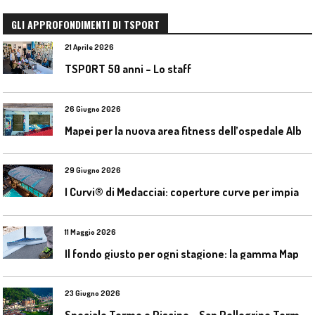
GLI APPROFONDIMENTI DI TSPORT
21 Aprile 2026
TSPORT 50 anni – Lo staff
26 Giugno 2026
M
apei per la nuova area fitness dell’ospedale Alba-Bra
29 Giugno 2026
I
Curvi® di Medacciai: coperture curve per impianti acquatici
11 Maggio 2026
I
l fondo giusto per ogni stagione: la gamma Mapecoat TNS Base Coat di Mapei
23 Giugno 2026
S
peciale Terme e Piscine – San Pellegrino Terme da ieri a domani