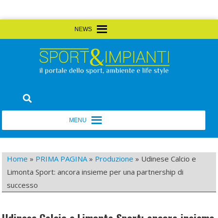
Skip
MENU
MENU
to
content
Sport&Impianti
notizie, prodotti, aziende dello sport facility
MENU
MENU
Home
»
PRIMA PAGINA
»
Produzione
»
Udinese Calcio e
Limonta Sport: ancora insieme per una partnership di
successo