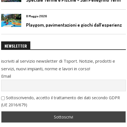
8 Maggio 2026
P
laygom, pavimentazioni e giochi dall’esperienza di Gatim nel reimpiego della gomma usata
NEWSLETTER
iscriviti al servizio newsletter di Tsport. Notizie, prodotti e
servizi, nuovi impianti, norme e lavori in corso!
Email
Sottoscrivendo, accetto il trattamento dei dati secondo GDPR
(UE 2016/679)