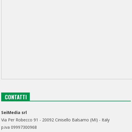
CONTATTI
SeiMedia srl
Via Per Robecco 91 - 20092 Cinisello Balsamo (MI) - Italy
p.iva 09997300968