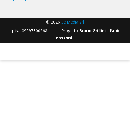
© 2026
SeiMedia srl
- p.iva 09997300968 Progetto
Bruno Grillini - Fabio
Passoni