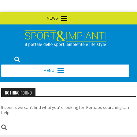
Skip
MENU
MENU
to
content
Sport&Impianti
notizie, prodotti, aziende dello sport facility
MENU
MENU
NOTHING FOUND
It seems we can’t find what you’re looking for. Perhaps searching can
help.