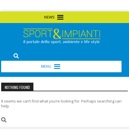
Skip
MENU
MENU
to
content
Sport&Impianti
notizie, prodotti, aziende dello sport facility
MENU
MENU
NOTHING FOUND
It seems we can’t find what you’re looking for. Perhaps searching can
help.