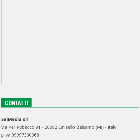
CONTATTI
SeiMedia srl
Via Per Robecco 91 - 20092 Cinisello Balsamo (MI) - Italy
p.iva 09997300968