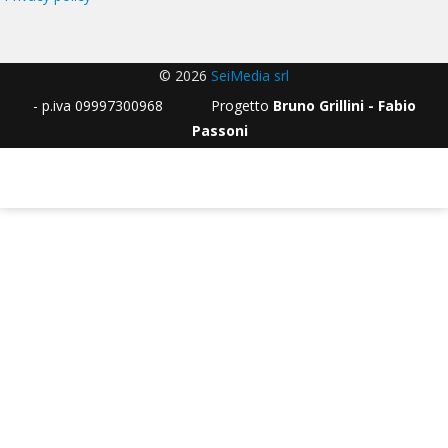
© 2026
SeiMedia srl
- p.iva 09997300968 Progetto
Bruno Grillini - Fabio
Passoni