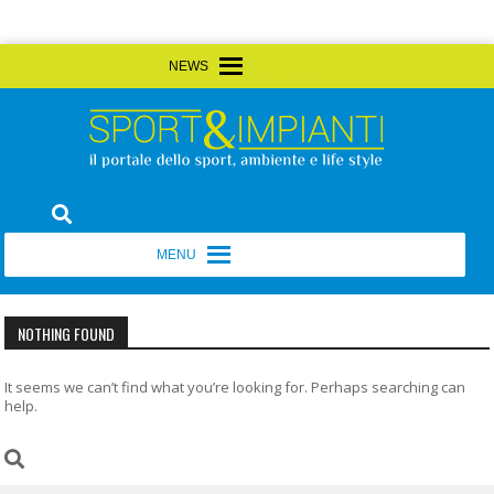
Skip
MENU
MENU
to
content
Sport&Impianti
notizie, prodotti, aziende dello sport facility
MENU
MENU
NOTHING FOUND
It seems we can’t find what you’re looking for. Perhaps searching can
help.