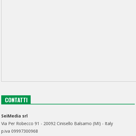
CONTATTI
SeiMedia srl
Via Per Robecco 91 - 20092 Cinisello Balsamo (MI) - Italy
p.iva 09997300968