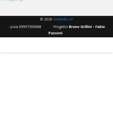
© 2026
SeiMedia srl
- p.iva 09997300968 Progetto
Bruno Grillini - Fabio
Passoni