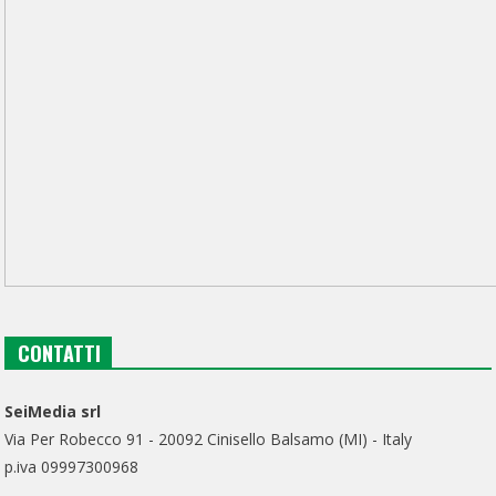
CONTATTI
SeiMedia srl
Via Per Robecco 91 - 20092 Cinisello Balsamo (MI) - Italy
p.iva 09997300968