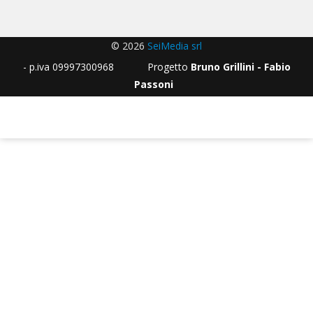
© 2026
SeiMedia srl
- p.iva 09997300968 Progetto
Bruno Grillini - Fabio
Passoni