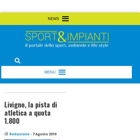
Skip
MENU
MENU
to
content
Sport&Impianti
notizie, prodotti, aziende dello sport facility
MENU
MENU
Livigno, la pista di
atletica a quota
1.800
di
Redazione
-
7 Agosto 2019