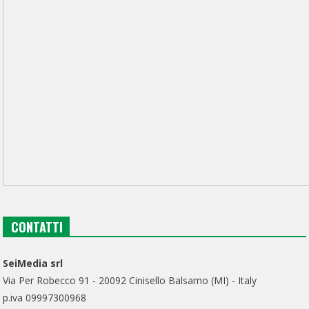
CONTATTI
SeiMedia srl
Via Per Robecco 91 - 20092 Cinisello Balsamo (MI) - Italy
p.iva 09997300968