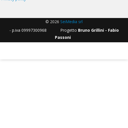
© 2026
SeiMedia srl
- p.iva 09997300968 Progetto
Bruno Grillini - Fabio
Passoni