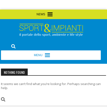
Skip
MENU
MENU
to
content
Sport&Impianti
notizie, prodotti, aziende dello sport facility
MENU
MENU
NOTHING FOUND
It seems we can’t find what you’re looking for. Perhaps searching can
help.