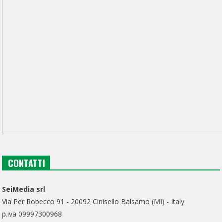
CONTATTI
SeiMedia srl
Via Per Robecco 91 - 20092 Cinisello Balsamo (MI) - Italy
p.iva 09997300968