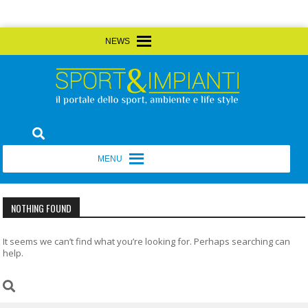
Skip
MENU
MENU
to
content
Sport&Impianti
notizie, prodotti, aziende dello sport facility
MENU
MENU
NOTHING FOUND
It seems we can’t find what you’re looking for. Perhaps searching can
help.