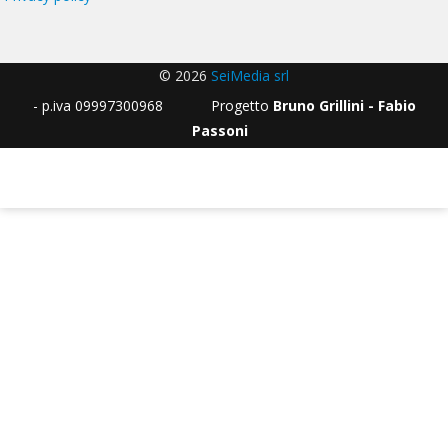
© 2026
SeiMedia srl
- p.iva 09997300968 Progetto
Bruno Grillini - Fabio
Passoni