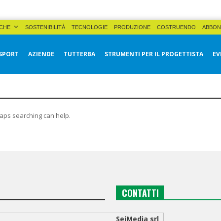
CHE
SOSTENIBILITÀ
TECNOLOGIE
PRODUZIONE
COSTRUENDO
ABBON
SPORT
AZIENDE
TUTTERBA
STRUMENTI PER IL PROGETTISTA
EV
haps searching can help.
CONTATTI
SeiMedia srl