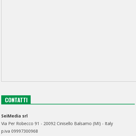
CONTATTI
SeiMedia srl
Via Per Robecco 91 - 20092 Cinisello Balsamo (MI) - Italy
p.iva 09997300968