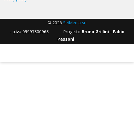
© 2026
SeiMedia srl
- p.iva 09997300968 Progetto
Bruno Grillini - Fabio
Passoni