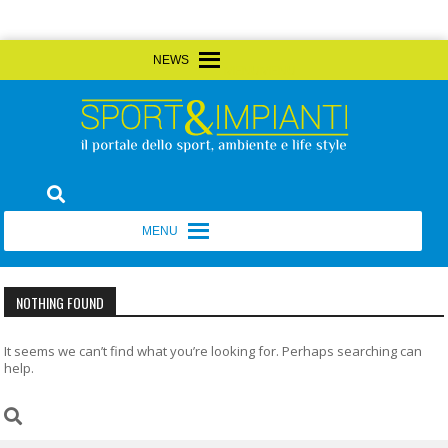
Skip
MENU
MENU
to
content
Sport&Impianti
notizie, prodotti, aziende dello sport facility
MENU
MENU
NOTHING FOUND
It seems we can’t find what you’re looking for. Perhaps searching can
help.