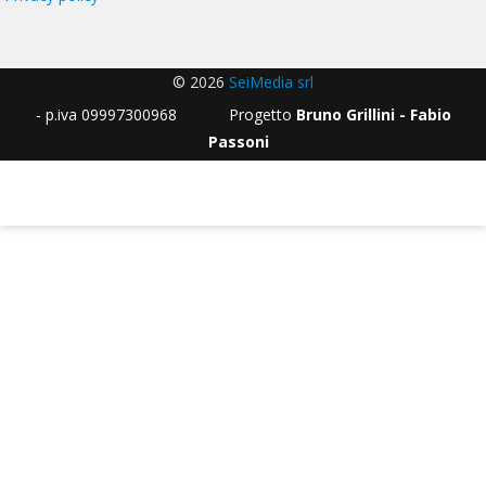
© 2026
SeiMedia srl
- p.iva 09997300968 Progetto
Bruno Grillini - Fabio
Passoni