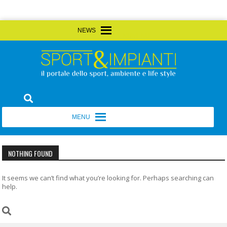
Skip
MENU
MENU
to
content
Sport&Impianti
notizie, prodotti, aziende dello sport facility
MENU
MENU
NOTHING FOUND
It seems we can’t find what you’re looking for. Perhaps searching can
help.