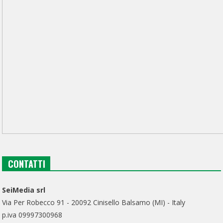
CONTATTI
SeiMedia srl
Via Per Robecco 91 - 20092 Cinisello Balsamo (MI) - Italy
p.iva 09997300968