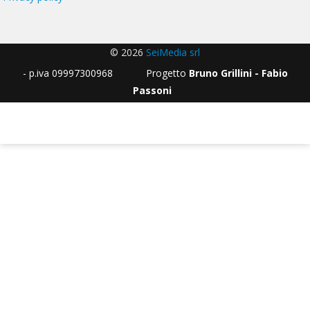
© 2026
SeiMedia srl
- p.iva 09997300968 Progetto
Bruno Grillini - Fabio
Passoni