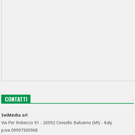
CONTATTI
SeiMedia srl
Via Per Robecco 91 - 20092 Cinisello Balsamo (MI) - Italy
p.iva 09997300968