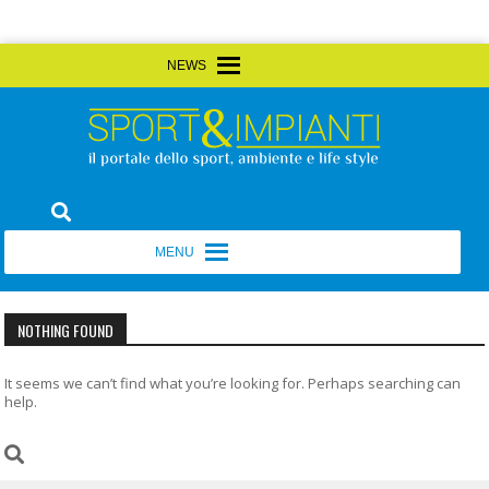
Skip
MENU
MENU
to
content
Sport&Impianti
notizie, prodotti, aziende dello sport facility
MENU
MENU
NOTHING FOUND
It seems we can’t find what you’re looking for. Perhaps searching can
help.