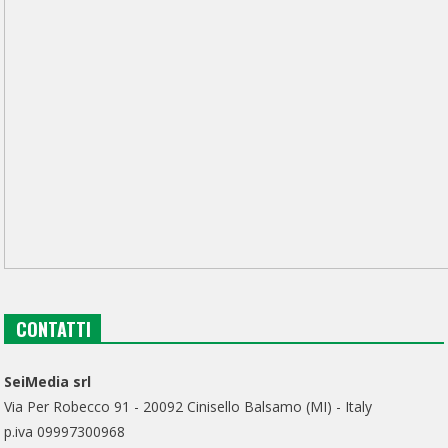
CONTATTI
SeiMedia srl
Via Per Robecco 91 - 20092 Cinisello Balsamo (MI) - Italy
p.iva 09997300968