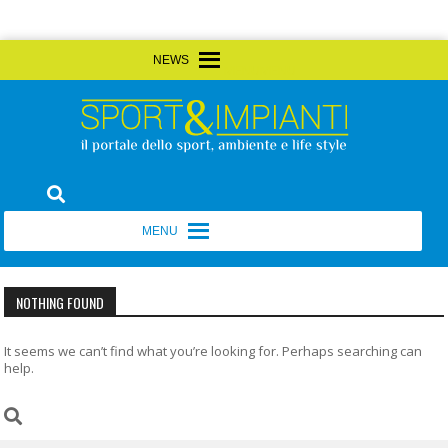
Skip
MENU
MENU
to
content
Sport&Impianti
notizie, prodotti, aziende dello sport facility
MENU
MENU
NOTHING FOUND
It seems we can’t find what you’re looking for. Perhaps searching can
help.