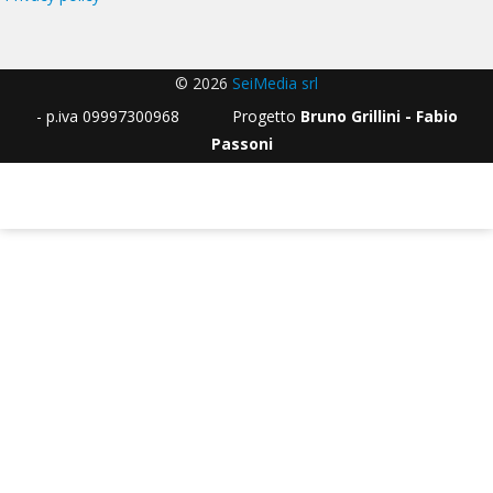
© 2026
SeiMedia srl
- p.iva 09997300968 Progetto
Bruno Grillini - Fabio
Passoni