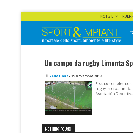
Skip
NOTIZIE
RUBRI
to
content
T
Sport&Impianti
notizie, prodotti, aziende dello sport facility
Un campo da rugby Limonta Sp
di
Redazione
-
19 Novembre 2019
E’ stato completato
rugby in erba artifici
Asociación Deportiva
NOTHING FOUND