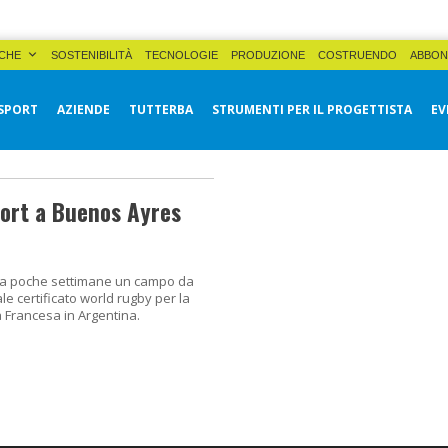
CHE
SOSTENIBILITÀ
TECNOLOGIE
PRODUZIONE
COSTRUENDO
ABBON
SPORT
AZIENDE
TUTTERBA
STRUMENTI PER IL PROGETTISTA
EV
ort a Buenos Ayres
 da poche settimane un campo da
ale certificato world rugby per la
 Francesa in Argentina.