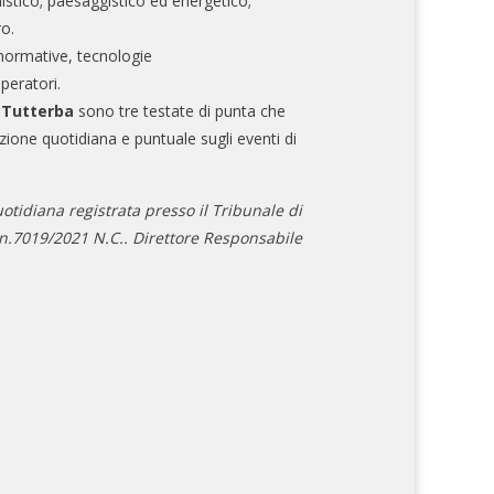
nistico; paesaggistico ed energetico;
ro.
normative, tecnologie
operatori.
e Tutterba
sono tre testate di punta che
zione quotidiana e puntuale sugli eventi di
otidiana registrata presso il Tribunale di
.7019/2021 N.C.. Direttore Responsabile