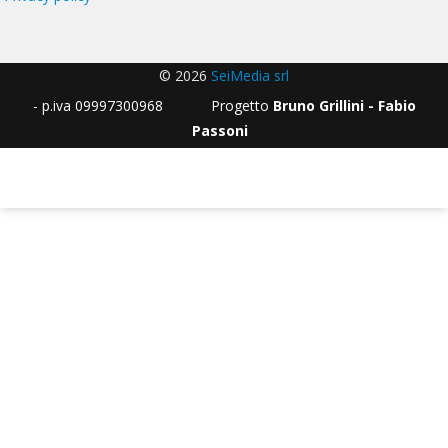
© 2026
SeiMedia srl
- p.iva 09997300968 Progetto
Bruno Grillini - Fabio
Passoni