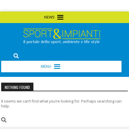
Skip
MENU
MENU
to
content
Sport&Impianti
notizie, prodotti, aziende dello sport facility
MENU
MENU
NOTHING FOUND
It seems we can’t find what you’re looking for. Perhaps searching can
help.