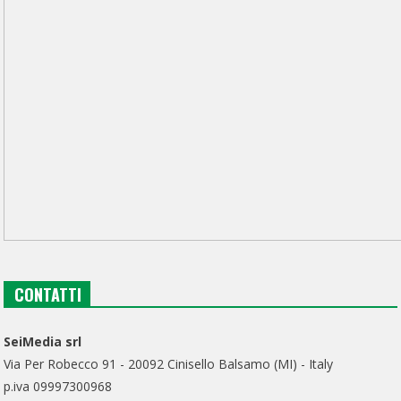
CONTATTI
SeiMedia srl
Via Per Robecco 91 - 20092 Cinisello Balsamo (MI) - Italy
p.iva 09997300968