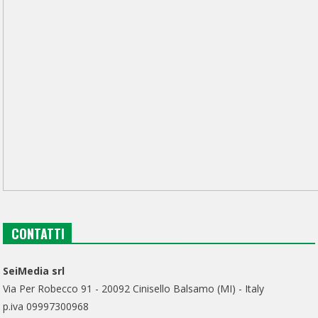
CONTATTI
SeiMedia srl
Via Per Robecco 91 - 20092 Cinisello Balsamo (MI) - Italy
p.iva 09997300968