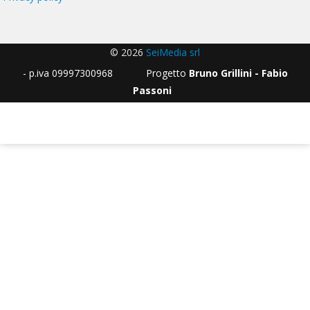
© 2026
SeiMedia srl
- p.iva 09997300968 Progetto
Bruno Grillini - Fabio
Passoni