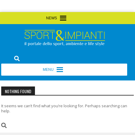
Skip
MENU
MENU
to
content
Sport&Impianti
notizie, prodotti, aziende dello sport facility
MENU
MENU
NOTHING FOUND
It seems we can’t find what you’re looking for. Perhaps searching can
help.