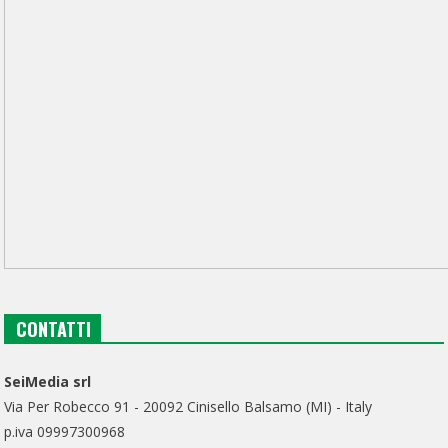
CONTATTI
SeiMedia srl
Via Per Robecco 91 - 20092 Cinisello Balsamo (MI) - Italy
p.iva 09997300968