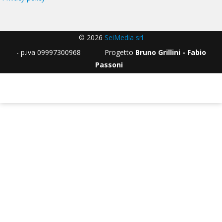
© 2026
SeiMedia srl
- p.iva 09997300968 Progetto
Bruno Grillini - Fabio
Passoni