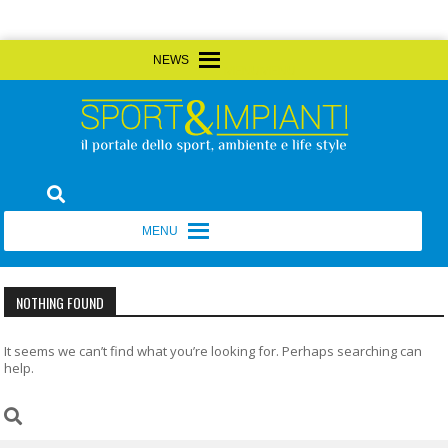
Skip
MENU
MENU
to
content
Sport&Impianti
notizie, prodotti, aziende dello sport facility
MENU
MENU
NOTHING FOUND
It seems we can’t find what you’re looking for. Perhaps searching can
help.