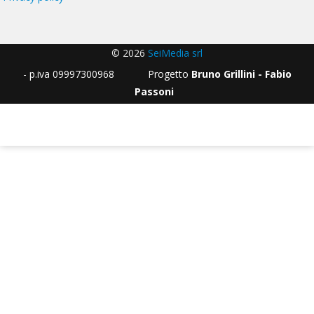
© 2026
SeiMedia srl
- p.iva 09997300968 Progetto
Bruno Grillini - Fabio
Passoni