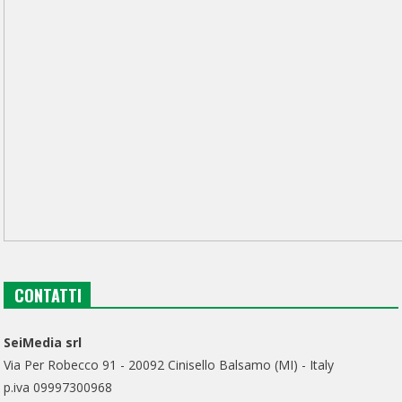
CONTATTI
SeiMedia srl
Via Per Robecco 91 - 20092 Cinisello Balsamo (MI) - Italy
p.iva 09997300968