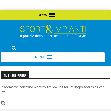
Skip
MENU
MENU
to
content
Sport&Impianti
notizie, prodotti, aziende dello sport facility
MENU
MENU
NOTHING FOUND
It seems we can’t find what you’re looking for. Perhaps searching can
help.