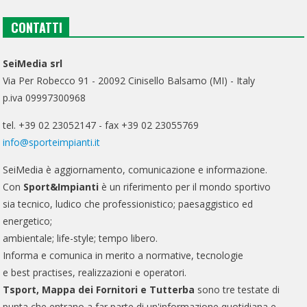
CONTATTI
SeiMedia srl
Via Per Robecco 91 - 20092 Cinisello Balsamo (MI) - Italy
p.iva 09997300968
tel. +39 02 23052147 - fax +39 02 23055769
info@sporteimpianti.it
SeiMedia è aggiornamento, comunicazione e informazione.
Con
Sport&Impianti
è un riferimento per il mondo sportivo
sia tecnico, ludico che professionistico; paesaggistico ed
energetico;
ambientale; life-style; tempo libero.
Informa e comunica in merito a normative, tecnologie
e best practises, realizzazioni e operatori.
Tsport, Mappa dei Fornitori e Tutterba
sono tre testate di
punta che entrano a far parte di un'informazione quotidiana e