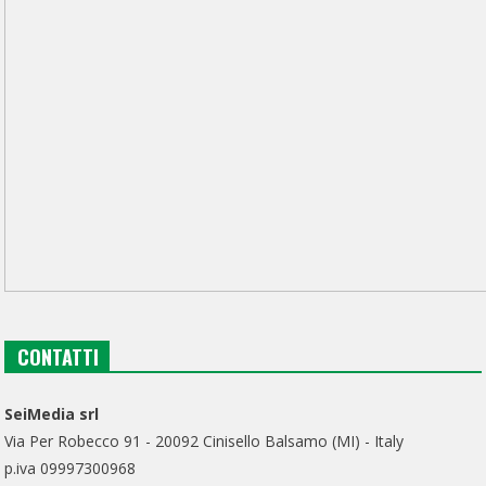
CONTATTI
SeiMedia srl
Via Per Robecco 91 - 20092 Cinisello Balsamo (MI) - Italy
p.iva 09997300968