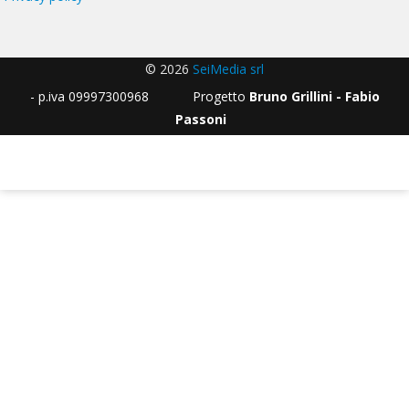
© 2026
SeiMedia srl
- p.iva 09997300968 Progetto
Bruno Grillini - Fabio
Passoni