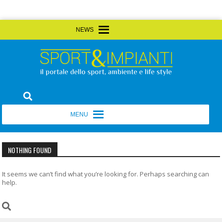
Skip
MENU
MENU
to
content
Sport&Impianti
notizie, prodotti, aziende dello sport facility
MENU
MENU
NOTHING FOUND
It seems we can’t find what you’re looking for. Perhaps searching can
help.