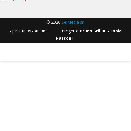
© 2026
SeiMedia srl
- p.iva 09997300968 Progetto
Bruno Grillini - Fabio
Passoni