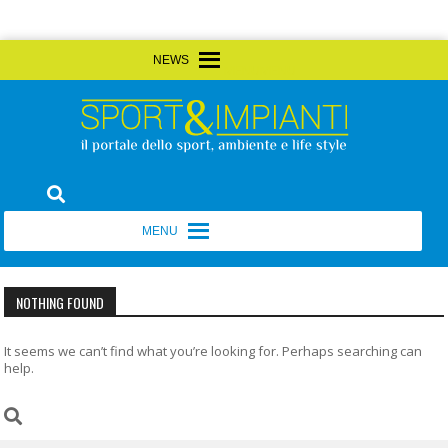
Skip
MENU
MENU
to
content
Sport&Impianti
notizie, prodotti, aziende dello sport facility
MENU
MENU
NOTHING FOUND
It seems we can’t find what you’re looking for. Perhaps searching can
help.