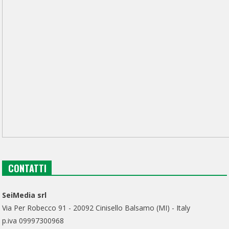
CONTATTI
SeiMedia srl
Via Per Robecco 91 - 20092 Cinisello Balsamo (MI) - Italy
p.iva 09997300968