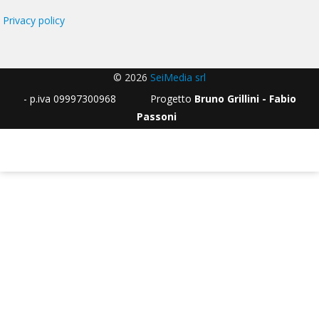
Privacy policy
© 2026
SeiMedia srl
- p.iva 09997300968 Progetto
Bruno Grillini - Fabio
Passoni