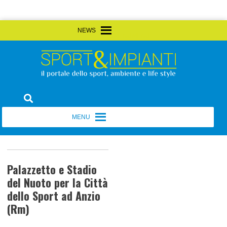
Skip
MENU
MENU
to
content
Sport&Impianti
notizie, prodotti, aziende dello sport facility
MENU
MENU
Palazzetto e Stadio
del Nuoto per la Città
dello Sport ad Anzio
(Rm)