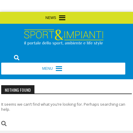
Skip
MENU
MENU
to
content
Sport&Impianti
notizie, prodotti, aziende dello sport facility
MENU
MENU
NOTHING FOUND
It seems we can’t find what you’re looking for. Perhaps searching can
help.