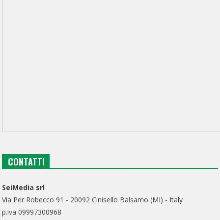
CONTATTI
SeiMedia srl
Via Per Robecco 91 - 20092 Cinisello Balsamo (MI) - Italy
p.iva 09997300968