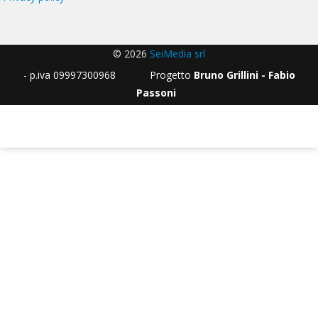
© 2026
SeiMedia srl
- p.iva 09997300968 Progetto
Bruno Grillini - Fabio
Passoni