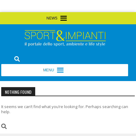
Skip
MENU
MENU
to
content
Sport&Impianti
notizie, prodotti, aziende dello sport facility
MENU
MENU
NOTHING FOUND
It seems we can’t find what you’re looking for. Perhaps searching can
help.