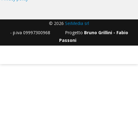
© 2026
SeiMedia srl
- p.iva 09997300968 Progetto
Bruno Grillini - Fabio
Passoni