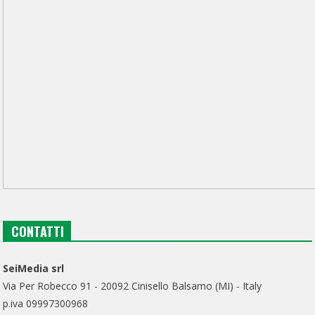
CONTATTI
SeiMedia srl
Via Per Robecco 91 - 20092 Cinisello Balsamo (MI) - Italy
p.iva 09997300968