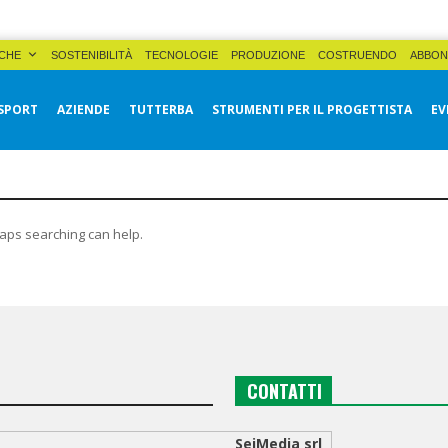
CHE
SOSTENIBILITÀ
TECNOLOGIE
PRODUZIONE
COSTRUENDO
ABBON
SPORT
AZIENDE
TUTTERBA
STRUMENTI PER IL PROGETTISTA
EV
haps searching can help.
CONTATTI
SeiMedia srl