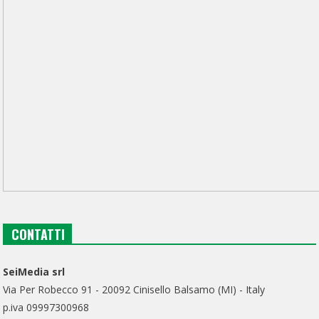
CONTATTI
SeiMedia srl
Via Per Robecco 91 - 20092 Cinisello Balsamo (MI) - Italy
p.iva 09997300968