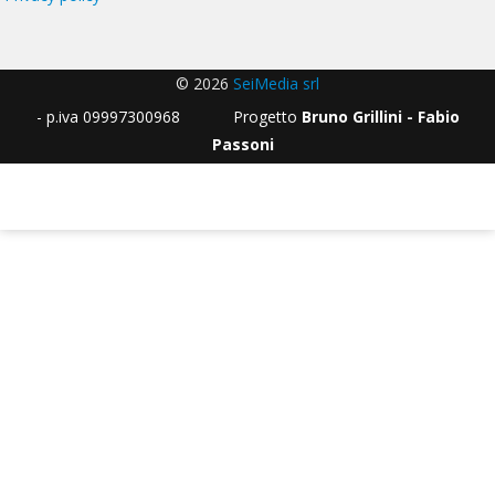
© 2026
SeiMedia srl
- p.iva 09997300968 Progetto
Bruno Grillini - Fabio
Passoni