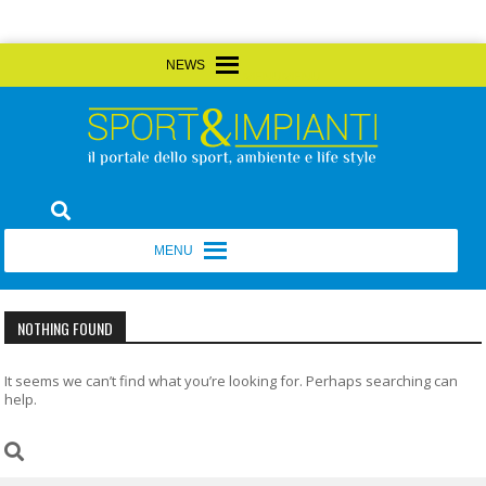
Skip
MENU
MENU
to
content
Sport&Impianti
notizie, prodotti, aziende dello sport facility
MENU
MENU
NOTHING FOUND
It seems we can’t find what you’re looking for. Perhaps searching can
help.