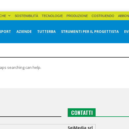
CHE
SOSTENIBILITÀ
TECNOLOGIE
PRODUZIONE
COSTRUENDO
ABBON
SPORT
AZIENDE
TUTTERBA
STRUMENTI PER IL PROGETTISTA
EV
haps searching can help.
CONTATTI
SeiMedia srl