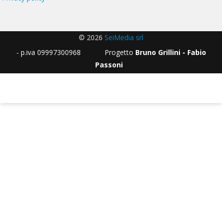
© 2026
SeiMedia srl
- p.iva 09997300968 Progetto
Bruno Grillini - Fabio
Passoni