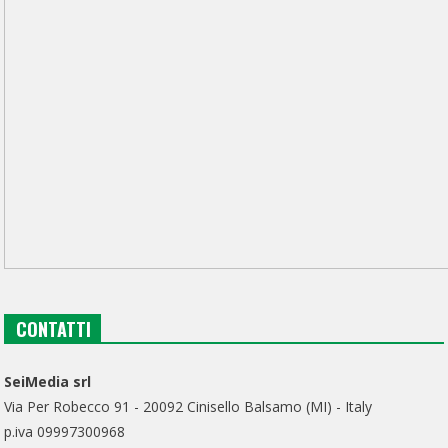
CONTATTI
SeiMedia srl
Via Per Robecco 91 - 20092 Cinisello Balsamo (MI) - Italy
p.iva 09997300968