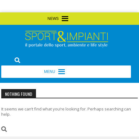
Skip
MENU
MENU
to
content
Sport&Impianti
notizie, prodotti, aziende dello sport facility
MENU
MENU
NOTHING FOUND
It seems we can’t find what you’re looking for. Perhaps searching can
help.