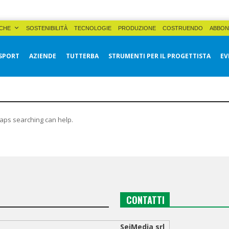
CHE
SOSTENIBILITÀ
TECNOLOGIE
PRODUZIONE
COSTRUENDO
ABBON
SPORT
AZIENDE
TUTTERBA
STRUMENTI PER IL PROGETTISTA
EV
haps searching can help.
CONTATTI
SeiMedia srl