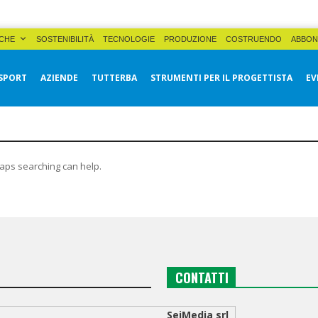
CHE
SOSTENIBILITÀ
TECNOLOGIE
PRODUZIONE
COSTRUENDO
ABBON
SPORT
AZIENDE
TUTTERBA
STRUMENTI PER IL PROGETTISTA
EV
haps searching can help.
CONTATTI
SeiMedia srl