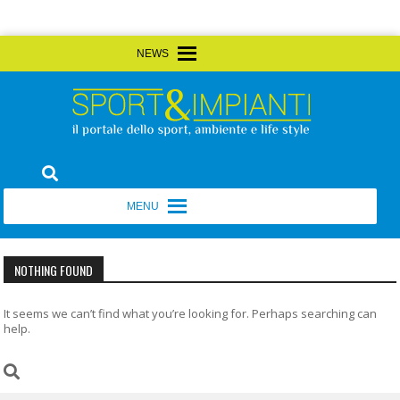
Skip
MENU
MENU
to
content
Sport&Impianti
notizie, prodotti, aziende dello sport facility
MENU
MENU
NOTHING FOUND
It seems we can’t find what you’re looking for. Perhaps searching can
help.