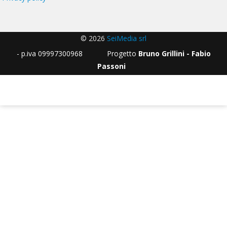
© 2026
SeiMedia srl
- p.iva 09997300968 Progetto
Bruno Grillini - Fabio
Passoni