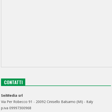
CONTATTI
SeiMedia srl
Via Per Robecco 91 - 20092 Cinisello Balsamo (MI) - Italy
p.iva 09997300968