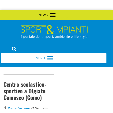
Skip
MENU
MENU
to
content
Sport&Impianti
notizie, prodotti, aziende dello sport facility
MENU
MENU
Centro scolastico-
sportivo a Olgiate
Comasco (Como)
di
Maria Carbone
-
2 Gennaio