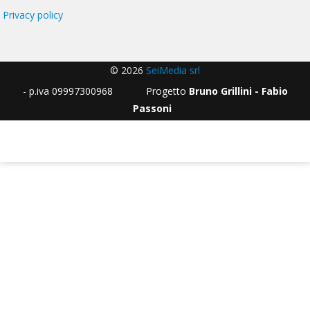
Privacy policy
© 2026
SeiMedia srl
- p.iva 09997300968 Progetto
Bruno Grillini - Fabio
Passoni