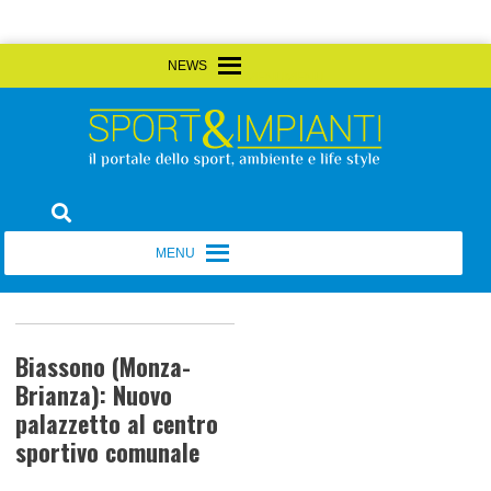
Skip
MENU
MENU
to
content
Sport&Impianti
notizie, prodotti, aziende dello sport facility
MENU
MENU
Biassono (Monza-
Brianza): Nuovo
palazzetto al centro
sportivo comunale