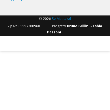
© 2026
SeiMedia srl
- p.iva 09997300968 Progetto
Bruno Grillini - Fabio
Passoni