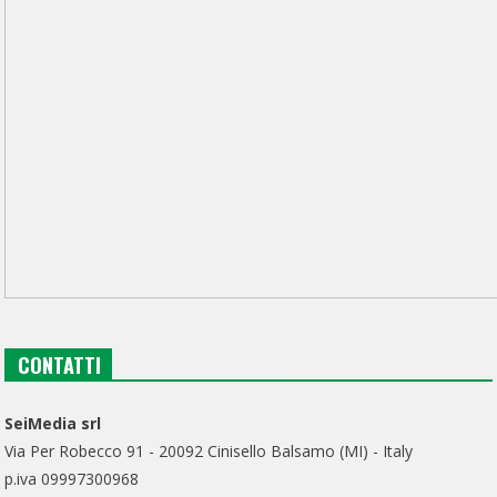
CONTATTI
SeiMedia srl
Via Per Robecco 91 - 20092 Cinisello Balsamo (MI) - Italy
p.iva 09997300968