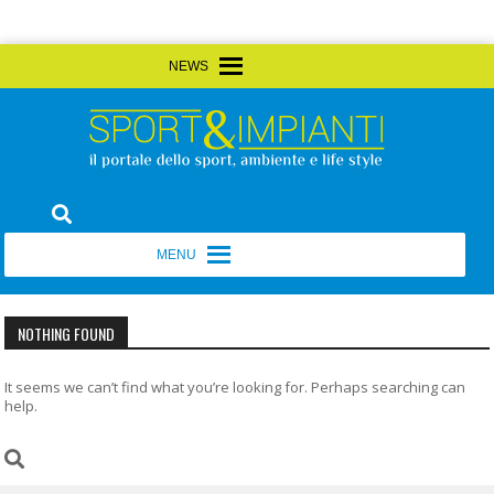
Skip
MENU
MENU
to
content
Sport&Impianti
notizie, prodotti, aziende dello sport facility
MENU
MENU
NOTHING FOUND
It seems we can’t find what you’re looking for. Perhaps searching can
help.