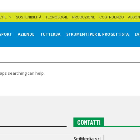
CHE
SOSTENIBILITÀ
TECNOLOGIE
PRODUZIONE
COSTRUENDO
ABBON
SPORT
AZIENDE
TUTTERBA
STRUMENTI PER IL PROGETTISTA
EV
haps searching can help.
CONTATTI
SeiMedia srl